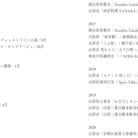
岡山県倉敷市「 Boulder Ga
山形市「西洋料理 TANAKA
2017
岡山県倉敷市「 Boulder Gard
大阪府 「福寿館」 / 絵画納品
マルフォレストうつしの森 / 9月
山形市「こぶ原」 / 御手洗い扉
・オンブラージュ / 10月
山形市 馬かもん / 入り口壁ペ
神奈川県鎌倉市 「 ＋SOBA BAR
劇場 / 1月
2018
山形市「スナック 秋しの」 / 絵
山形県寒河江市「 Spice Tik
2019
山形県天童市「ねぎびとカンパニ
 4月
山形市「山形三菱自動車販売株式
山形市「山形三菱自動車販売株式
2020
山形市「岩崎行政書士事務所」 /