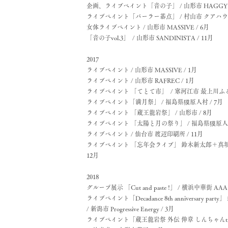
企画、ライブペイント「音の子」 / 山形市 HAGGY /
ライブペイント「パーラー碁点」 / 村山市 クアハウス
女体ライブペイント / 山形市 MASSIVE / 6月
「音の子vol.3」 / 山形市 SANDINISTA / 11月
2017
ライブペイント / 山形市 MASSIVE / 1月
ライブペイント / 山形市 RAFREC / 1月
ライブペイント 「てとて市」 / 寒河江市 最上川ふる
ライブペイント「満月祭」 / 福島県獏原人村 / 7月
ライブペイント 「蔵王龍岩祭」 / 山形市 / 8月
ライブペイント 「太陽と月の祭り」 / 福島県獏原人村
ライブペイント / 仙台市 渡辺印刷所 / 11月
ライブペイント 「忘年会ライブ」 鈴木新太郎＋真坂麗＋辻
12月
2018
グループ展示 「Cut and paste !」 / 横浜中華街 AAA ga
ライブペイント「Decadance 8th anniversary 
/ 新潟市 Progressive Energy / 3月
ライブペイント「蔵王龍岩祭 外伝 伸章 しんちゃんtr