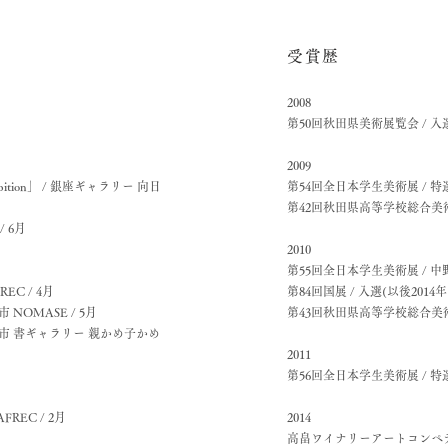
受賞歴
2008
第50回秋田県美術展覧会 / 入
2009
tion」 / 銀座ギャラリー 向日
第54回全日本学生美術展 / 特
第42回秋田県高等学校総合美術展 
 6月
2010
第55回全日本学生美術展 / 中
C / 4月
第84回国展 / 入選(以後2014
 NOMASE / 5月
第43回秋田県高等学校総合美術展 
仙台市 書ギャラリー 親かめ子かめ
2011
第56回全日本学生美術展 / 特選 
EC / 2月
2014
高畠ワイナリーアートコンペディシ