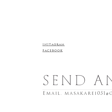
INSTAGRAM
FACEBOOK
SEND A
Email. masakarei051
@