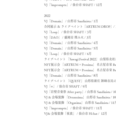
VJ「'impromptu
」 / 仙台市 SHAFT / 12月
2022
VJ「Domain」 / 山形市
Sandinista
/ 1月
​合同展示 ＆ ライブペイント「ARTRUM DROP」/ 
VJ「Loop
」 / 仙台市 SHAFT / 3月
VJ「DAO
」 / 盛岡市 埋み火 / 3月
VJ「Domain」 / 山形市
Sandinista
/ 4
月
VJ「Domain」 / 山形市
Sandinista
/ 5
月
VJ「Loop
」 / 仙台市 SHAFT / 6
月
ライブペイント 「Sawagi Festival 2022」 山梨県北杜市 
NFT展示会 「
ARTRUM
× Proxima
」 名古屋市栄 Bar 
NFT展示会 「ARTRUM × Proxima」 名古屋市栄 Bar 
VJ「Domain」 / 山形市
Sandinista
/ 8
月
ライブペイント 「QUEST」 山形県新庄 陣峰市民の森
VJ「∞
」 / 仙台市 SHAFT / 9
月
VJ「岩壁音楽祭 After party」/
山形市
Sandinista / 
VJ & 会場装飾 「Drumxima」 山形市
Sandinista / 
VJ & 会場装飾 「Orgaxima」
山形市
Sandinista / 11
VJ「'impromptu
」 / 仙台市 SHAFT / 11月
VJ& 会場装飾「夜波」 / 仙台市 Hi-hat / 12月