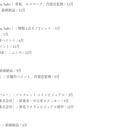
rden SaBo 」看板、ロゴマーク、内装色監修 / 11月
」絵画納品 /
11月
en SaBo 」 / 物販 1点モノTシャツ / 1月
 /
1月
ペイント / 6月
イント / 11月
 」 / ふくや / 12月
画納品 / ​
5月
ka 」 / 店舗内ペイント、内装色監修 / 9月
ー」 / パンフレット メインビジュアル / ​
3月
会社」 / 試乗車・中古車ステッカー / 5月
会社」 / 初売りチラシビジュアル制作 / 12月
 絵画納品 / ​
4月