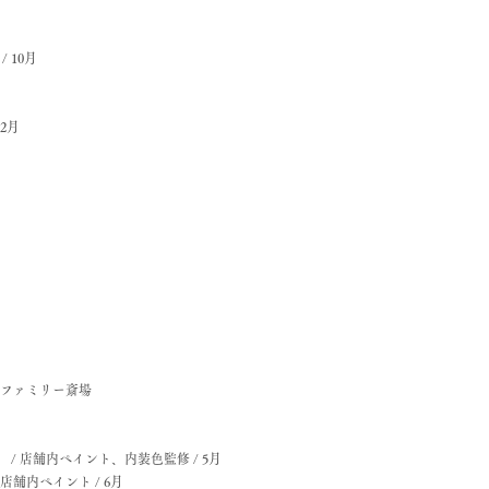
/ 10月
2月
典礼ファミリー斎場
 / 店舗内ペイント、内装色監修 / 5月
、店舗内ペイント / 6月