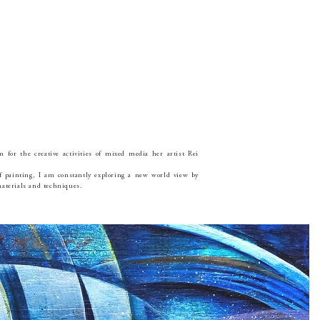
r the creative activities of mixed media her artist Rei
 painting, I am constantly exploring a new world view by
aterials and techniques.