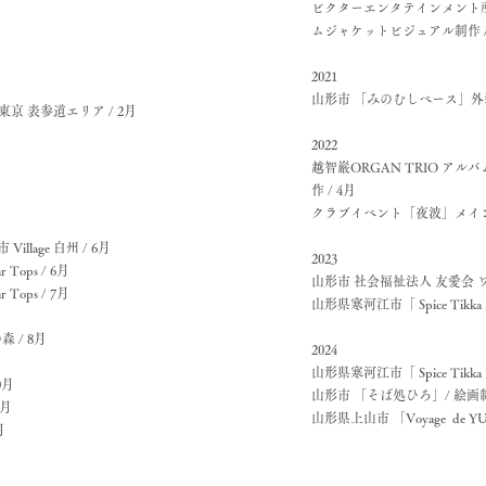
ビクターエンタテインメント所
ムジャケットビジュアル制作 /
2021
山形市 「みのむしベース」外装
東京 表参道エリア / 2月
2022
​越智巌ORGAN TRIO ア
作 / 4月
クラブイベント「夜波」メイン
Village 白州 / 6月
2023
Tops / 6月
山形市 社会福祉法人 友愛会 ワ
Tops / 7月
山形県寒河江市「 Spice Tikka 
 / 8月
2024
山形県寒河江市「 Spice Tik
10月
山形市 「そば処ひろ」/ 絵画制作
10月
山形県上山市 「Voyage de Y
月