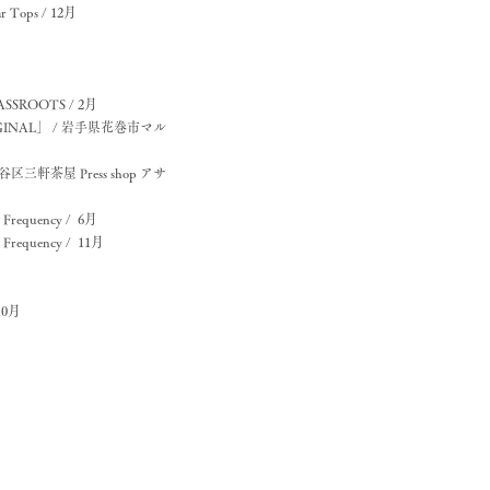
Tops / 12月
SROOTS / 2月
IGINAL」 / 岩手県花巻市マル
谷区三軒茶屋 Press shop アサ
equency / 6月
equency / 11月
10月