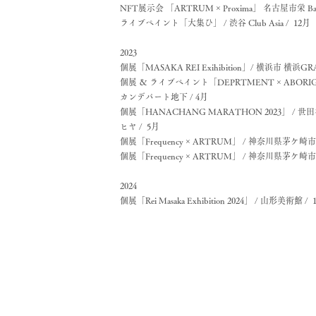
NFT展示会 「
ARTRUM
× Proxima
」 名古屋市栄 Bar 
ライブペイント「大集ひ」 / 渋谷 Club Asia / 12月
​2023
個展「MASAKA REI Exihibition」/
横浜市 横浜GRAS
個展 ＆ ライブペイント「DEPRTMENT
× ABOR
カンデパート地下
/ 4月
個展「HANACHANG MARATHON 2023」
/ 世田
ヒヤ / 5月
個展「Frequency × ARTRUM」
/ 神奈川県茅ケ崎市 Fr
個展「Frequency × ARTRUM
」
/ 神奈川県茅ケ崎市 Fr
2024
個展「Rei Masaka Exhibition 2024
」
/ 山形美術館 / 