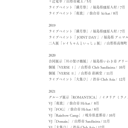
＋辻竜幸 / 山形市蔵王 / 5月
ライブペイント「満月祭」 / 福島県獏原人村 / 7月
ライブペイント「夜波」 / 仙台市 hi-hat / 8月
2019
ライブペイント「満月祭」 / 福島県獏原人村 / 7月
ライブペイント「 JOINT DAY 」 / 福島県 アニ
二人展「レイちゃんといっしょ展」 / 山形県高畑町 ル
2020
合同展示「川の架け橋展」 / 福島県いわき市 グリーン
個展「VERSE Ⅰ」 / 山形市 Club Sandinista / 10月
個展「VERSE Ⅱ」 / 山形市 彩画堂 /
11月
ライブペイント「大集ひ」 / 渋谷 Club Asia / 12月
2021
グループ展示「ROMANTICA」 / イタリア ミラノ /
VJ「夜波」 / 仙台市 Hi-hat / 8月
VJ「FOG」 / 仙台市 Hi-hat / 8月
VJ「Rainbow Camp」 / 岐阜県恵那市 / 10月
VJ「Domain」 / 山形市 Sandinista / 11月
VJ「大集ひ」 / 渋谷 Club Asia / 12月