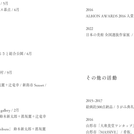
 5月
碁点 / 6月
2016
ALBION AWARDS 2016 入賞 
2022
​日本の美術 全国選抜作家展 / 
さと総合公園 / 6月
 / 9月
その他の活動
竜幸 / 新潟市 Sunset /
2015~2017
絵画約300点納品 / さがみ
llery / 2月
party」 鈴木新太郎＋眞坂麗＋辻竜幸
2016
山形市「大衆食堂ワンカップ」
ibute」 鈴木新太郎＋眞坂麗
山形市「MASSIVE」 / 看板