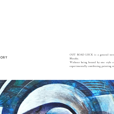
OUT ROAD LUCK is a general term fo
TORY
Masaka.
Without being bound by one style of
experimentally combining painting m