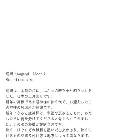
鏡餅（Kagami　Mochi）
Round rice cake
鏡餅は、木製の台に、ふたつの餅を乗せ飾りつけを
した、日本の正月飾りです。
新年の神様である歳神様の依り代で、お迎えしたこ
の神様の居場所が鏡餅です。
新年になると歳神様は、幸福や恵みとともに、わた
したちに魂を分けてくださると考えられてきまし
た。その魂の象徴が鏡餅なのです。
飾りにはそれぞれ縁起を担いだ由来があり、飾り付
けるものや飾り付け方は地方によって異なります。