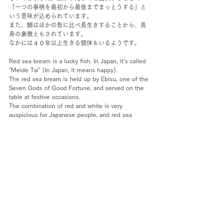
「一つの事柄を最初から最後までまっとうする」と
いう意味が込められています。
また、鯛はほかの魚に比べ長生きすることから、長
寿の象徴ともされています。
なかには４０年以上生きる個体もいるようです。
Red sea bream is a lucky fish. In Japan, it’s called 
"Meide Tai" (In Japan, it means happy).
The red sea bream is held up by Ebisu, one of the 
Seven Gods of Good Fortune, and served on the 
table at festive occasions.
The combination of red and white is very 
auspicious for Japanese people, and red sea 
bream has a gorgeous image among fish because 
of its red and white color combination.
Since ancient times, a whole sea bream cooked in 
its entirety has been called " Meide Tai," and has 
been considered a good luck charm suitable for 
festive banquets.
By providing a service from head to tail, it means 
"to complete a single matter from beginning to 
end".
Sea bream is also considered a symbol of 
longevity because it lives longer than other fish. 
Some individuals seem to live for more than 40 