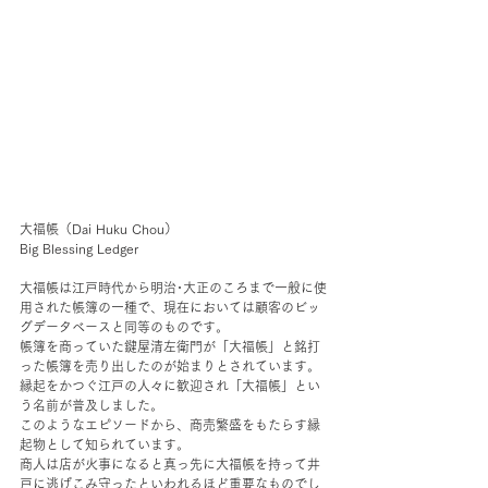
大福帳（Dai Huku Chou）
Big Blessing Ledger
大福帳は江戸時代から明治･大正のころまで一般に使
用された帳簿の一種で、現在においては顧客のビッ
グデータベースと同等のものです。
帳簿を商っていた鍵屋清左衛門が「大福帳」と銘打
った帳簿を売り出したのが始まりとされています。
縁起をかつぐ江戸の人々に歓迎され「大福帳」とい
う名前が普及しました。
このようなエピソードから、商売繁盛をもたらす縁
起物として知られています。
商人は店が火事になると真っ先に大福帳を持って井
戸に逃げこみ守ったといわれるほど重要なものでし