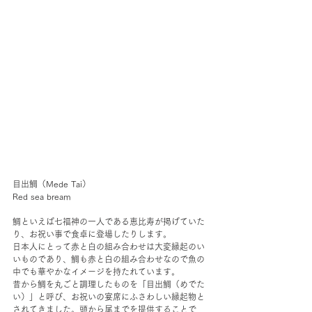
目出鯛（Mede Tai）
Red sea bream
鯛といえば七福神の一人である恵比寿が掲げていた
り、お祝い事で食卓に登場したりします。
日本人にとって赤と白の組み合わせは大変縁起のい
いものであり、鯛も赤と白の組み合わせなので魚の
中でも華やかなイメージを持たれています。
昔から鯛を丸ごと調理したものを「目出鯛（めでた
い）」と呼び、お祝いの宴席にふさわしい縁起物と
されてきました。頭から尾までを提供することで