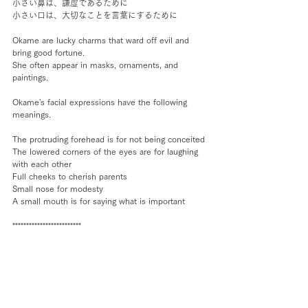
小さい鼻は、謙虚であるために
小さい口は、大切なことを言葉にするために
Okame are lucky charms that ward off evil and 
bring good fortune.
She often appear in masks, ornaments, and 
paintings.
Okame's facial expressions have the following 
meanings.
The protruding forehead is for not being conceited
The lowered corners of the eyes are for laughing 
with each other
Full cheeks to cherish parents
Small nose for modesty
A small mouth is for saying what is important
*************************