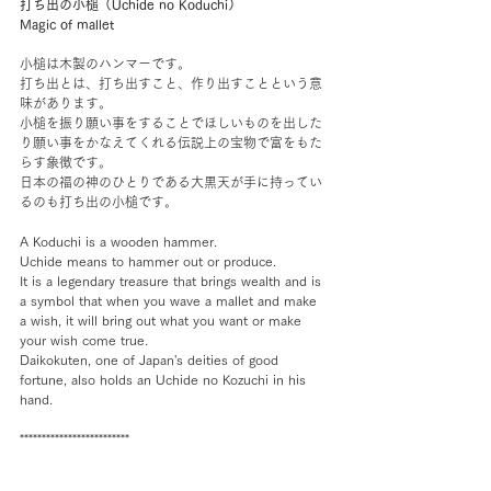
打ち出の小槌（Uchide no Koduchi）　
Magic of mallet
小槌は木製のハンマーです。
打ち出とは、打ち出すこと、作り出すことという意
味があります。
小槌を振り願い事をすることでほしいものを出した
り願い事をかなえてくれる伝説上の宝物で富をもた
らす象徴です。
日本の福の神のひとりである大黒天が手に持ってい
るのも打ち出の小槌です。
A Koduchi is a wooden hammer.
Uchide means to hammer out or produce.
It is a legendary treasure that brings wealth and is 
a symbol that when you wave a mallet and make 
a wish, it will bring out what you want or make 
your wish come true.
Daikokuten, one of Japan's deities of good 
fortune, also holds an Uchide no Kozuchi in his 
hand.
*************************