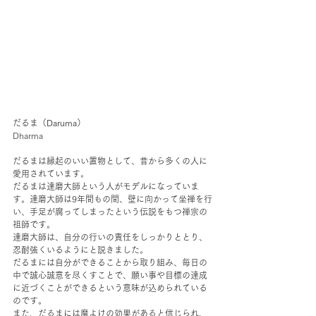
だるま（Daruma）
Dharma
だるまは縁起のいい置物として、昔から多くの人に
愛用されています。
だるまは達磨大師という人がモデルになっていま
す。達磨大師は9年間もの間、壁に向かって坐禅を行
い、手足が腐ってしまったという伝説をもつ禅宗の
祖師です。
達磨大師は、自分の行いの責任をしっかりととり、
忍耐強くいるようにと説きました。
だるまには自分ができることから取り組み、毎日の
中で誠心誠意を尽くすことで、願い事や目標の達成
に近づくことができるという意味が込められている
のです。
また、だるまには魔よけの効果があると信じられ、